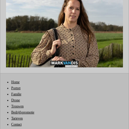
Home
Portret
Familie
Drone
Trouwen
Bedrijfspromotie
Tarieven
Contact