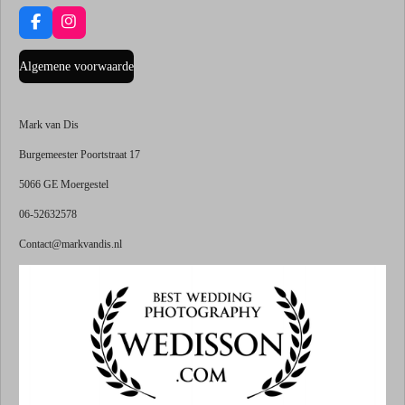
F
I
a
n
c
s
Algemene voorwaarde
e
t
b
a
o
g
o
r
Mark van Dis
k
a
m
Burgemeester Poortstraat 17
5066 GE Moergestel
06-52632578
Contact@markvandis.nl