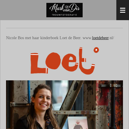
Ga
direct
naar
de
hoofdinhoud
Nicole Bos met haar kinderboek Loet de Beer. www.
loetdebeer
.nl/