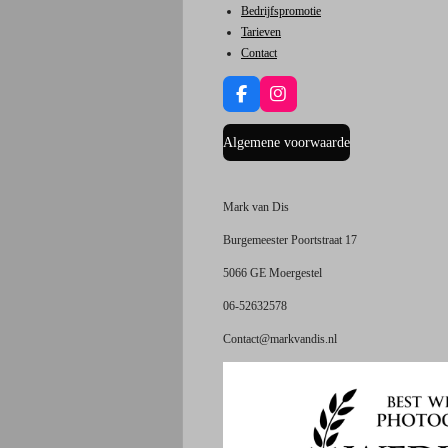
Bedrijfspromotie
Tarieven
Contact
F
I
a
n
c
s
Algemene voorwaarde
e
t
b
a
o
g
o
r
Mark van Dis
k
a
m
Burgemeester Poortstraat 17
5066 GE Moergestel
06-52632578
Contact@markvandis.nl