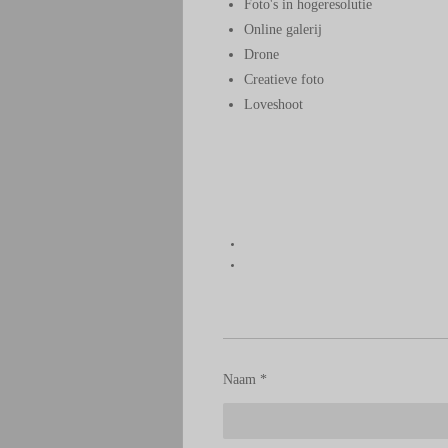
Foto's in hogeresolutie
Online galerij
Drone
Creatieve foto
Loveshoot
Naam *