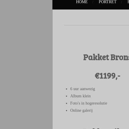
HOME
PORTRET
Pakket Bron
€1199,-
6 uur aanwezig
Album klein
Foto's in hogeresolutie
Online galerij